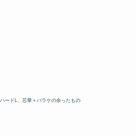
ハードL、芯華＋バラケの余ったもの