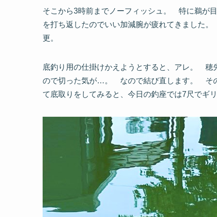
そこから3時前までノーフィッシュ。 特に鵜が
を打ち返したのでいい加減腕が疲れてきました。
更。
底釣り用の仕掛けかえようとすると、アレ。 穂
ので切った気が…。 なので結び直します。 そ
て底取りをしてみると、今日の釣座では7尺でギ