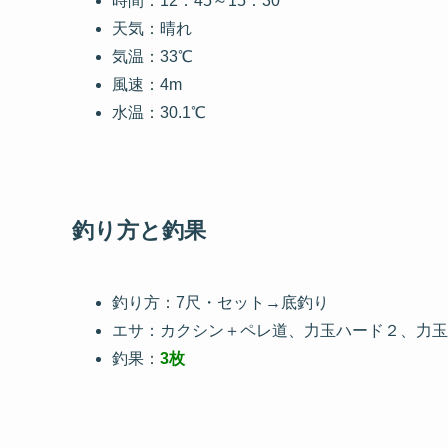
時間：12：45～15：30
天気：晴れ
気温：33℃
風速：4m
水温：30.1℃
釣り方と釣果
釣り方：7尺・セット→底釣り
エサ：カクシン＋ペレ道、力玉ハード２、力玉
釣果：
3枚