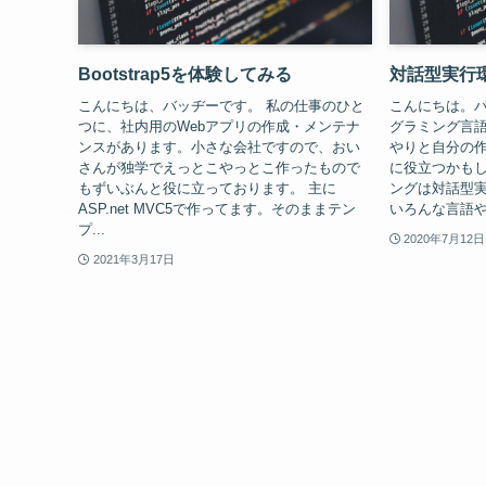
Bootstrap5を体験してみる
対話型実行
こんにちは、バッヂーです。 私の仕事のひと
こんにちは。バ
つに、社内用のWebアプリの作成・メンテナ
グラミング言
ンスがあります。小さな会社ですので、おい
やりと自分の
さんが独学でえっとこやっとこ作ったもので
に役立つかもし
もずいぶんと役に立っております。 主に
ングは対話型実
ASP.net MVC5で作ってます。そのままテン
いろんな言語や
プ...
2020年7月12日
2021年3月17日